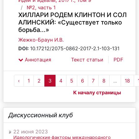
Идеи и идеалы, 2017 г., Том 9
№2, часть 1
ХИЛЛАРИ РОДЕМ КЛИНТОН И СОЛ
АЛИНСКИЙ: «Существует только
борьба...»
Жежко-Браун И.В.
DOI:
10.17212/2075-0862-2017-2.1-103-131
Аннотация
Текст статьи
PDF
‹
1
2
3
4
5
6
7
8
...
18
К началу страницы
Дискуссионный клуб
22 июня 2023
Идеологические факторы международного