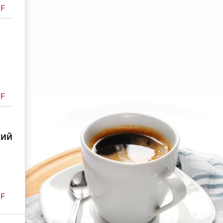
F
F
кий
F