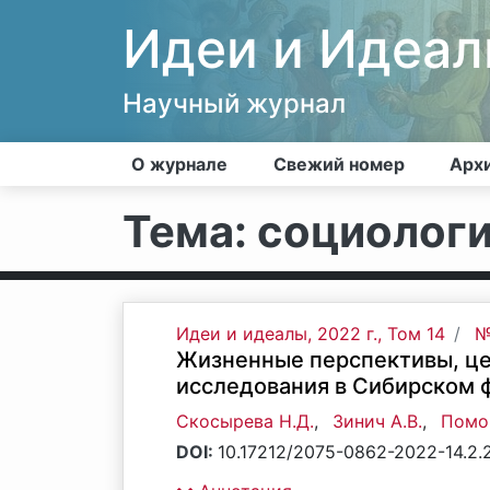
Идеи и Идеа
Научный журнал
О журнале
Свежий номер
Арх
Тема: социолог
Идеи и идеалы, 2022 г., Том 14
№
Жизненные перспективы, це
исследования в Сибирском 
Скосырева Н.Д.
,
Зинич А.В.
,
Помог
DOI:
10.17212/2075-0862-2022-14.2.