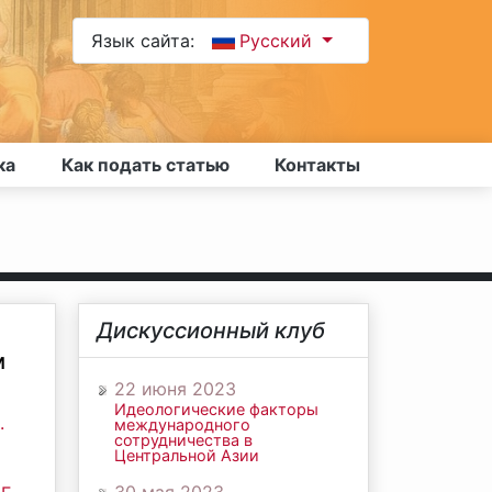
Язык сайта:
Русский
ка
Как подать статью
Контакты
Дискуссионный клуб
м
22 июня 2023
Идеологические факторы
.
международного
сотрудничества в
Центральной Азии