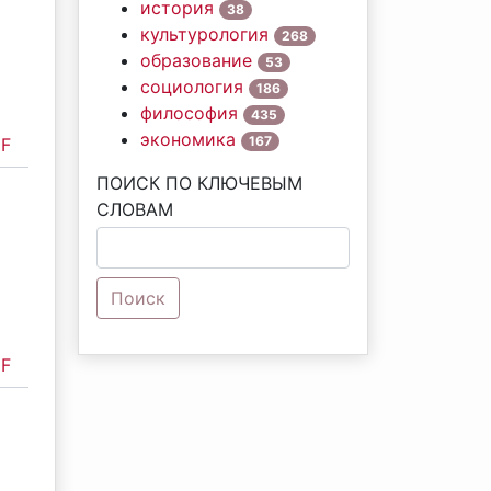
история
38
культурология
268
образование
53
социология
186
философия
435
экономика
167
F
ПОИСК ПО КЛЮЧЕВЫМ
СЛОВАМ
Поиск
F