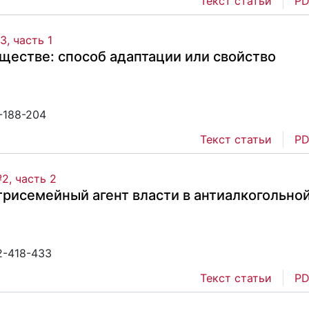
Текст статьи
PD
, часть 1
ществе: способ адаптации или свойство
1-188-204
Текст статьи
PD
2, часть 2
рисемейный агент власти в антиалкогольно
2-418-433
Текст статьи
PD