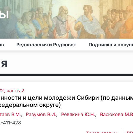
лы
ив
Редколлегия и Редсовет
Подписка и покуп
ия
2, часть 2
нности и цели молодежи Сибири (по данны
федеральном округе)
аев В.М.
,
Разумов В.И.
,
Ревякина Ю.Н.
,
Васюкова М.В
2-411-428