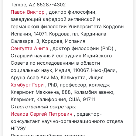
Tempe, AZ 85287-4302
Павон Виктор
, доктор философии,
заведующий кафедрой английской и
германской филологии Университета Кордовы
Испания, 14071, Кордова, пл. Кардинала
Салазара, 3, Кордова, Испания
Сенгупта Анита
, доктор философии (PhD) ,
Старший научный сотрудник Индийского
Совета по исследованиям в области
социальных наук, Индия, 110067, Нью-Дели,
Аруна Асаф Али Ма, Калькутта, Индия
Хэмбург Гэри
, PhD, профессор, колледж
Клермонт Маккенна, 888, Коламбия авеню,
Клермонт, Калифорния, США, 91711
Ответственный секретарь:
Исаков Сергей Петрович
, редактор-
консультант научно-организационного отдела
НГУЭУ
Редактор английских текстов: