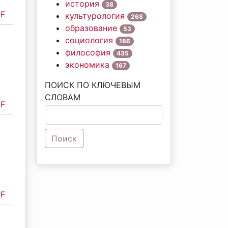
история
38
F
культурология
268
образование
53
социология
186
философия
435
экономика
167
ПОИСК ПО КЛЮЧЕВЫМ
СЛОВАМ
F
Поиск
F