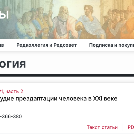
лы
ив
Редколлегия и Редсовет
Подписка и покуп
огия
1, часть 2
удие преадаптации человека в XXI веке
2-366-380
Текст статьи
PD