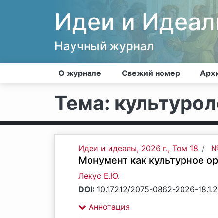
Идеи и Идеа
Научный журнал
О журнале
Свежий номер
Арх
Тема: культурол
Идеи и идеалы, 2026 г., Том 18
№
Монумент как культурное ор
Лекус Е.Ю.
DOI:
10.17212/2075-0862-2026-18.1.
Аннотация