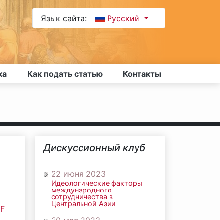
Язык сайта:
Русский
ка
Как подать статью
Контакты
Дискуссионный клуб
22 июня 2023
Идеологические факторы
международного
сотрудничества в
Центральной Азии
F