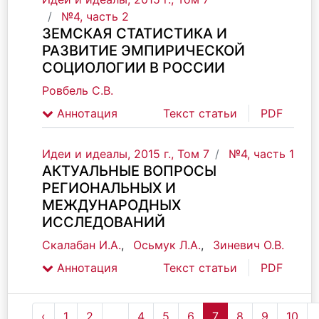
№4, часть 2
ЗЕМСКАЯ СТАТИСТИКА И
РАЗВИТИЕ ЭМПИРИЧЕСКОЙ
СОЦИОЛОГИИ В РОССИИ
Ровбель С.В.
Аннотация
Текст статьи
PDF
Идеи и идеалы, 2015 г., Том 7
№4, часть 1
АКТУАЛЬНЫЕ ВОПРОСЫ
РЕГИОНАЛЬНЫХ И
МЕЖДУНАРОДНЫХ
ИССЛЕДОВАНИЙ
Скалабан И.А.
,
Осьмук Л.А.
,
Зиневич О.В.
Аннотация
Текст статьи
PDF
‹
1
2
...
4
5
6
7
8
9
10
.