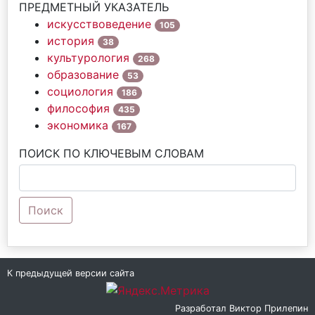
ПРЕДМЕТНЫЙ УКАЗАТЕЛЬ
искусствоведение
105
история
38
культурология
268
образование
53
социология
186
философия
435
экономика
167
ПОИСК ПО КЛЮЧЕВЫМ СЛОВАМ
Поиск
К предыдущей версии сайта
Разработал
Виктор Прилепин