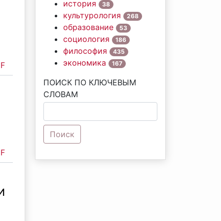
история
38
культурология
268
образование
53
социология
186
философия
435
экономика
167
F
ПОИСК ПО КЛЮЧЕВЫМ
СЛОВАМ
Поиск
F
И