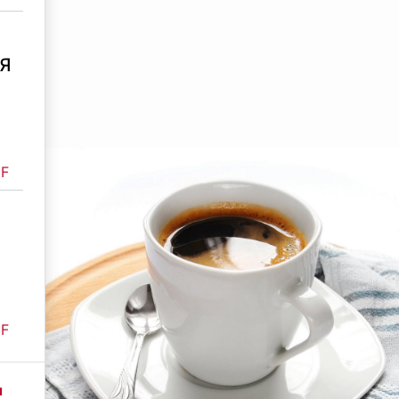
Я
F
F
ы