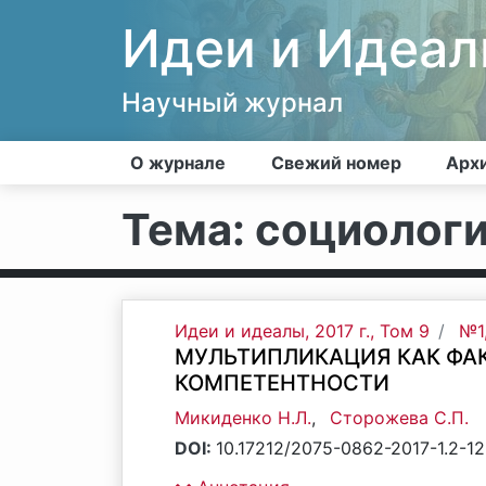
Идеи и Идеа
Научный журнал
О журнале
Свежий номер
Арх
Тема: социолог
Идеи и идеалы, 2017 г., Том 9
№1
МУЛЬТИПЛИКАЦИЯ КАК ФА
КОМПЕТЕНТНОСТИ
Микиденко Н.Л.
,
Сторожева С.П.
DOI:
10.17212/2075-0862-2017-1.2-1