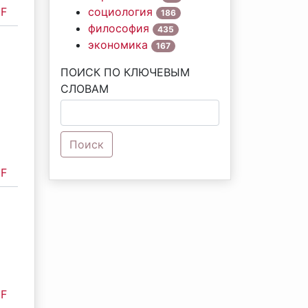
F
социология
186
философия
435
экономика
167
ПОИСК ПО КЛЮЧЕВЫМ
СЛОВАМ
Поиск
F
F