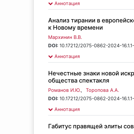
Аннотация
Анализ тирании в европейск
к Новому времени
Мархинин В.В.
DOI:
10.17212/2075-0862-2024-16.1.1
Аннотация
Нечестные знаки новой иск
общества спектакля
Романов И.Ю.
,
Торопова А.А.
DOI:
10.17212/2075-0862-2024-16.1.1
Аннотация
Габитус правящей элиты со