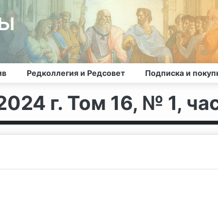
лы
ив
Редколлегия и Редсовет
Подписка и покуп
024 г. Том 16, № 1, час