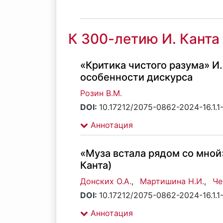
К 300-летию И. Канта
«Критика чистого разума» И.
особенности дискурса
Розин В.М.
DOI:
10.17212/2075-0862-2024-16.1.1
Аннотация
«Муза встала рядом со мной
Канта)
Донских О.А.
,
Мартишина Н.И.
,
Че
DOI:
10.17212/2075-0862-2024-16.1.1
Аннотация