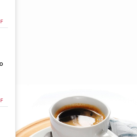
F
о
F