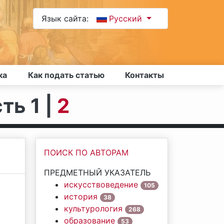
Язык сайта:
Русский
ка
Как подать статью
Контакты
ть 1 |
2
ПОИСК ПО АВТОРАМ
ПРЕДМЕТНЫЙ УКАЗАТЕЛЬ
искусствоведение
105
история
38
культурология
268
образование
53