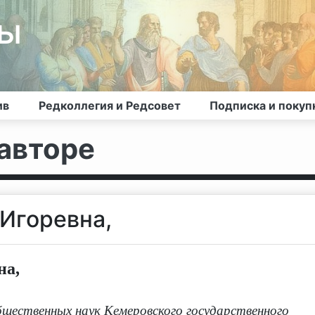
лы
ив
Редколлегия и Редсовет
Подписка и покуп
авторе
 Игоревна,
на,
щественных наук Кемеровского государственного