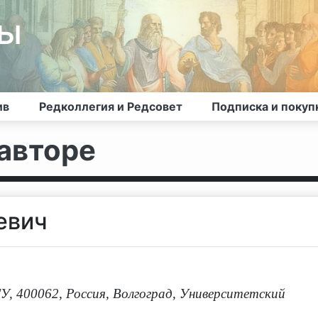
лы
ив
Редколлегия и Редсовет
Подписка и покуп
авторе
евич
, 400062, Россия, Волгоград, Университетский