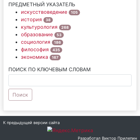
ПРЕДМЕТНЫЙ УКАЗАТЕЛЬ
искусствоведение
105
история
38
культурология
268
образование
53
социология
186
философия
435
экономика
167
ПОИСК ПО КЛЮЧЕВЫМ СЛОВАМ
Поиск
К предыдущей версии сайта
Разработал
Виктор Прилепин