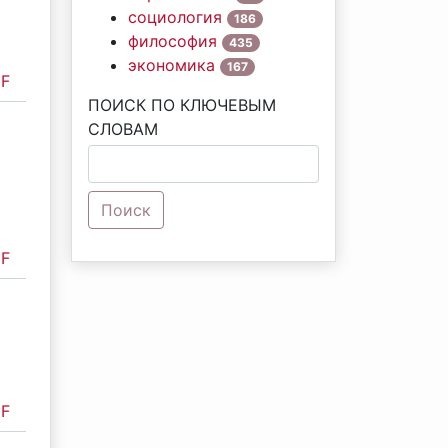
социология
186
философия
435
экономика
167
F
ПОИСК ПО КЛЮЧЕВЫМ
СЛОВАМ
Поиск
F
F