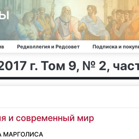
лы
ив
Редколлегия и Редсовет
Подписка и покуп
017 г. Том 9, № 2, част
я и современный мир
А МАРГОЛИСА