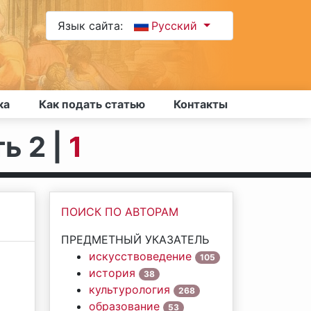
Язык сайта:
Русский
ка
Как подать статью
Контакты
ь 2 |
1
ПОИСК ПО АВТОРАМ
ПРЕДМЕТНЫЙ УКАЗАТЕЛЬ
искусствоведение
105
история
38
культурология
268
образование
53