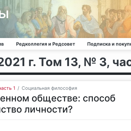
лы
ив
Редколлегия и Редсовет
Подписка и покуп
021 г. Том 13, № 3, час
часть 1
Социальная философия
енном обществе: способ
йство личности?