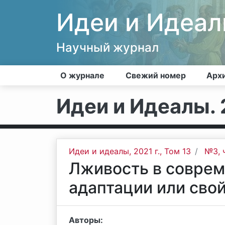
Идеи и Идеа
Научный журнал
О журнале
Свежий номер
Арх
Идеи и Идеалы. 2
Идеи и идеалы, 2021 г., Том 13
№3, 
Лживость в соврем
адаптации или сво
Авторы: