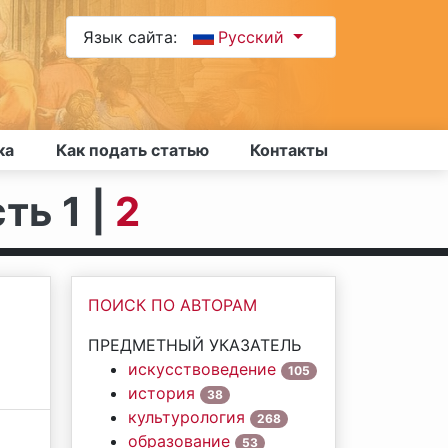
Язык сайта:
Русский
ка
Как подать статью
Контакты
ть 1 |
2
ПОИСК ПО АВТОРАМ
ПРЕДМЕТНЫЙ УКАЗАТЕЛЬ
искусствоведение
105
история
38
культурология
268
образование
53