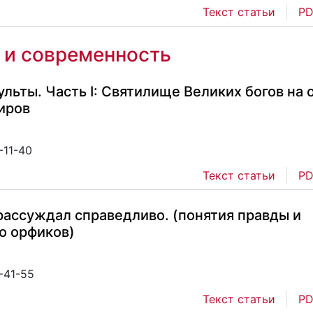
Текст статьи
PD
 и современность
ьты. Часть I: Святилище Великих богов на о
иров
-11-40
Текст статьи
PD
 рассуждал справедливо. (понятия правды и
о орфиков)
-41-55
Текст статьи
PD