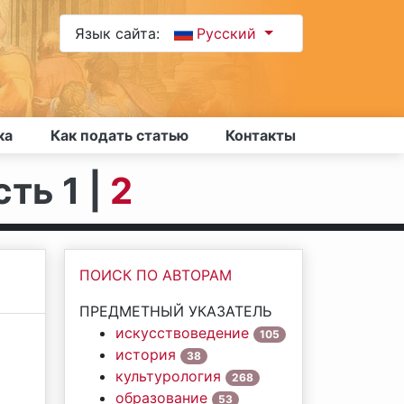
Язык сайта:
Русский
ка
Как подать статью
Контакты
сть 1 |
2
ПОИСК ПО АВТОРАМ
ПРЕДМЕТНЫЙ УКАЗАТЕЛЬ
искусствоведение
105
история
38
культурология
268
образование
53