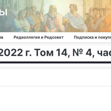
лы
ив
Редколлегия и Редсовет
Подписка и покуп
022 г. Том 14, № 4, ча