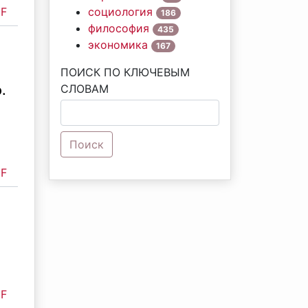
F
социология
186
философия
435
экономика
167
ПОИСК ПО КЛЮЧЕВЫМ
.
СЛОВАМ
Поиск
F
F