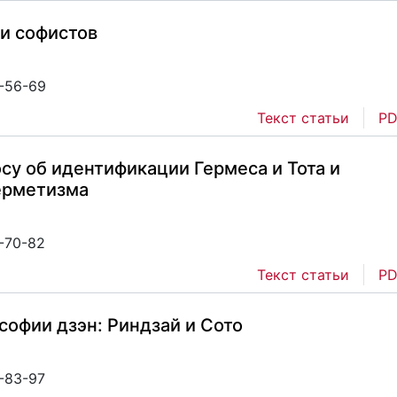
и софистов
1-56-69
Текст статьи
PD
су об идентификации Гермеса и Тота и
ерметизма
1-70-82
Текст статьи
PD
офии дзэн: Риндзай и Сото
1-83-97