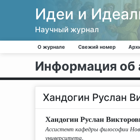
Идеи и Идеа
Научный журнал
О журнале
Свежий номер
Арх
Информация об 
Хандогин Руслан В
Хандогин Руслан Викторов
Ассистент кафедры философии Ново
университета,