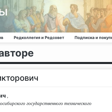
лы
ив
Редколлегия и Редсовет
Подписка и покуп
авторе
икторович
ич
,
сибирского государственного технического