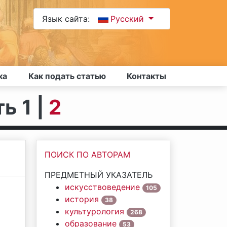
Язык сайта:
Русский
ка
Как подать статью
Контакты
ь 1 |
2
ПОИСК ПО АВТОРАМ
ПРЕДМЕТНЫЙ УКАЗАТЕЛЬ
искусствоведение
105
история
38
культурология
268
образование
53