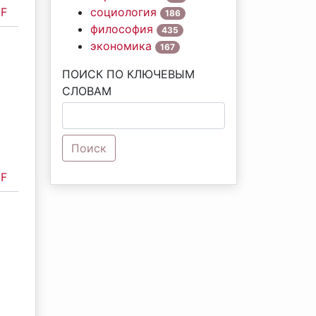
F
социология
186
философия
435
экономика
167
ПОИСК ПО КЛЮЧЕВЫМ
СЛОВАМ
Поиск
F