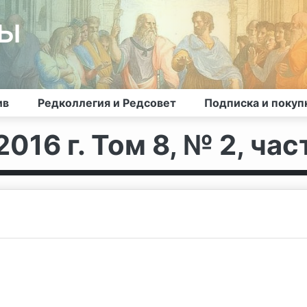
лы
ив
Редколлегия и Редсовет
Подписка и покуп
016 г. Том 8, № 2, част