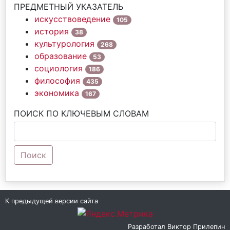
ПРЕДМЕТНЫЙ УКАЗАТЕЛЬ
искусствоведение
105
история
38
культурология
268
образование
53
социология
186
философия
435
экономика
167
ПОИСК ПО КЛЮЧЕВЫМ СЛОВАМ
Поиск
К предыдущей версии сайта
Разработал
Виктор Прилепин