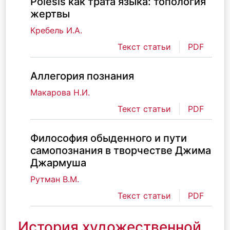
Poiesis как трата языка: топология
жертвы
Кребель И.А.
Текст статьи
PDF
Аллегория познания
Макарова Н.И.
Текст статьи
PDF
Философия обыденного и пути
самопознания в творчестве Джима
Джармуша
Рутман В.М.
Текст статьи
PDF
История художественной