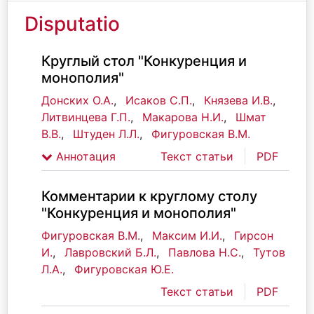
Disputatio
Круглый стол "Конкуренция и
монополия"
Донских О.А.
,
Исаков С.П.
,
Князева И.В.
,
Литвинцева Г.П.
,
Макарова Н.И.
,
Шмат
В.В.
,
Штуден Л.Л.
,
Фигуровская В.М.
Аннотация
Текст статьи
PDF
Комментарии к круглому столу
"Конкуренция и монополия"
Фигуровская В.М.
,
Максим И.И.
,
Гирсон
И.
,
Лавровский Б.Л.
,
Павлова Н.С.
,
Тутов
Л.А.
,
Фигуровская Ю.Е.
Текст статьи
PDF