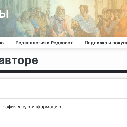
лы
ив
Редколлегия и Редсовет
Подписка и покуп
авторе
ографическую информацию.