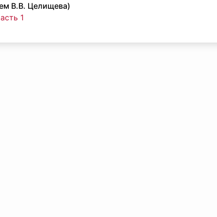
ем В.В. Целищева)
часть 1