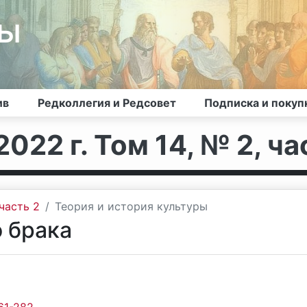
лы
ив
Редколлегия и Редсовет
Подписка и покуп
022 г. Том 14, № 2, ча
часть 2
Теория и история культуры
 брака