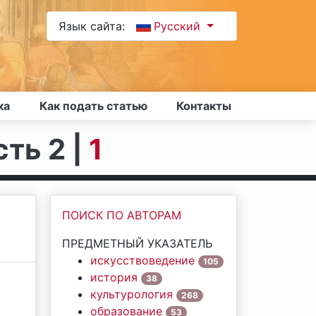
Язык сайта:
Русский
ка
Как подать статью
Контакты
сть 2 |
1
ПОИСК ПО АВТОРАМ
ПРЕДМЕТНЫЙ УКАЗАТЕЛЬ
искусствоведение
105
история
38
культурология
268
образование
53