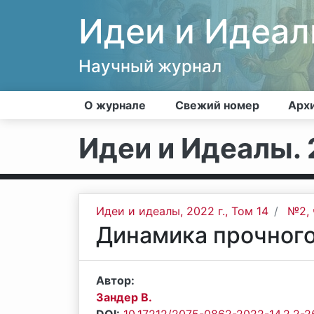
Идеи и Идеа
Научный журнал
О журнале
Свежий номер
Арх
Идеи и Идеалы. 2
Идеи и идеалы, 2022 г., Том 14
№2, 
Динамика прочного
Автор:
Зандер В.