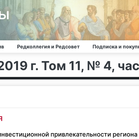
лы
ив
Редколлегия и Редсовет
Подписка и покуп
019 г. Том 11, № 4, час
я
инвестиционной привлекательности региона