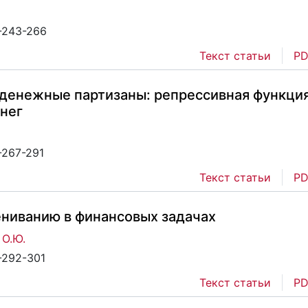
2-243-266
Текст статьи
PD
 денежные партизаны: репрессивная функци
нег
-267-291
Текст статьи
PD
ениванию в финансовых задачах
О.Ю.
-292-301
Текст статьи
PD