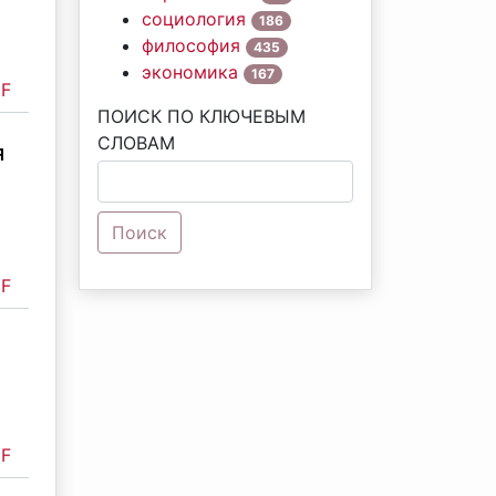
социология
186
философия
435
экономика
167
F
ПОИСК ПО КЛЮЧЕВЫМ
СЛОВАМ
я
Поиск
F
F