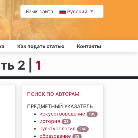
Язык сайта:
Русский
ка
Как подать статью
Контакты
ть 2 |
1
ПОИСК ПО АВТОРАМ
ПРЕДМЕТНЫЙ УКАЗАТЕЛЬ
искусствоведение
105
история
38
культурология
268
образование
53