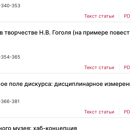
2-340-353
Текст статьи
PD
 творчестве Н.В. Гоголя (на примере повес
2-354-365
Текст статьи
PD
мное поле дискурса: дисциплинарное измерен
2-366-381
Текст статьи
PD
ого музея: хаб-концепция