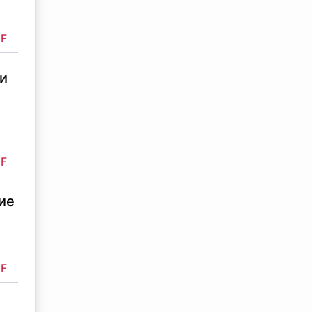
F
ти
F
ие
F