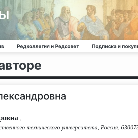
лы
ив
Редколлегия и Редсовет
Подписка и покуп
авторе
лександровна
ровна
,
твенного технического университета, Россия, 63007