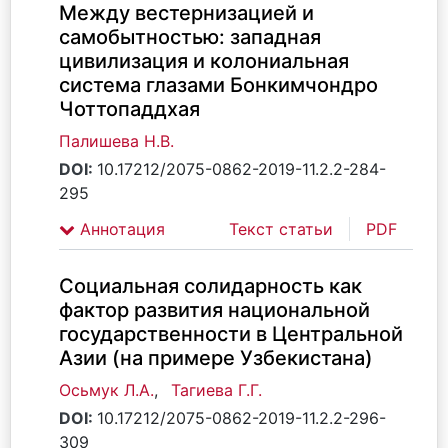
Между вестернизацией и
самобытностью: западная
цивилизация и колониальная
система глазами Бонкимчондро
Чоттопаддхая
Палишева Н.В.
DOI:
10.17212/2075-0862-2019-11.2.2-284-
295
Аннотация
Текст статьи
PDF
Социальная солидарность как
фактор развития национальной
государственности в Центральной
Азии (на примере Узбекистана)
Осьмук Л.А.
,
Тагиева Г.Г.
DOI:
10.17212/2075-0862-2019-11.2.2-296-
309