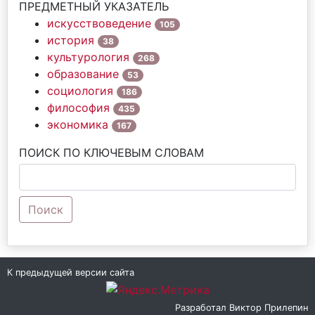
ПРЕДМЕТНЫЙ УКАЗАТЕЛЬ
искусствоведение
105
история
38
культурология
268
образование
53
социология
186
философия
435
экономика
167
ПОИСК ПО КЛЮЧЕВЫМ СЛОВАМ
Поиск
К предыдущей версии сайта
Разработал
Виктор Прилепин