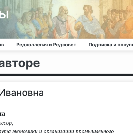
лы
ив
Редколлегия и Редсовет
Подписка и покуп
авторе
 Ивановна
на
ессор
,
ута экономики и организации промышленного