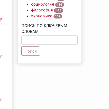
социология
186
философия
435
экономика
167
F
ПОИСК ПО КЛЮЧЕВЫМ
СЛОВАМ
Поиск
F
F