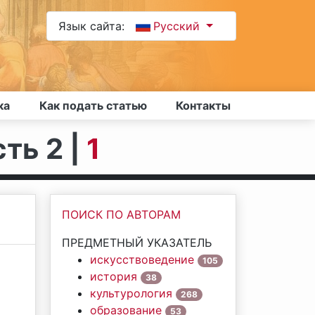
Язык сайта:
Русский
ка
Как подать статью
Контакты
сть 2 |
1
ПОИСК ПО АВТОРАМ
ПРЕДМЕТНЫЙ УКАЗАТЕЛЬ
искусствоведение
105
история
38
культурология
268
образование
53