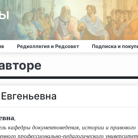
лы
ив
Редколлегия и Редсовет
Подписка и покуп
авторе
 Евгеньевна
евна
,
ь кафедры документоведения, истории и правового
венного профессионально-педагогического университет