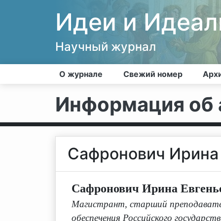
Идеи и Идеа
Научный журнал
О журнале
Свежий номер
Арх
Информация об 
Сафронович Ирина
Сафронович Ирина Евгень
Магистрант, старший преподавател
обеспечения Российского государст