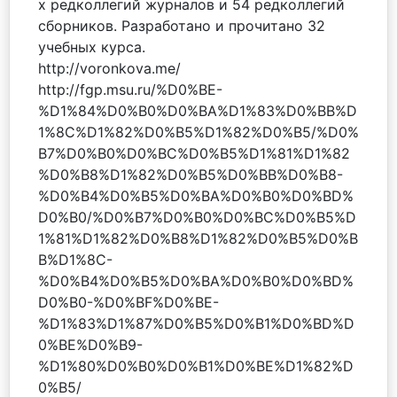
х редколлегий журналов и 54 редколлегий
сборников. Разработано и прочитано 32
учебных курса.
http://voronkova.me/
http://fgp.msu.ru/%D0%BE-
%D1%84%D0%B0%D0%BA%D1%83%D0%BB%D
1%8C%D1%82%D0%B5%D1%82%D0%B5/%D0%
B7%D0%B0%D0%BC%D0%B5%D1%81%D1%82
%D0%B8%D1%82%D0%B5%D0%BB%D0%B8-
%D0%B4%D0%B5%D0%BA%D0%B0%D0%BD%
D0%B0/%D0%B7%D0%B0%D0%BC%D0%B5%D
1%81%D1%82%D0%B8%D1%82%D0%B5%D0%B
B%D1%8C-
%D0%B4%D0%B5%D0%BA%D0%B0%D0%BD%
D0%B0-%D0%BF%D0%BE-
%D1%83%D1%87%D0%B5%D0%B1%D0%BD%D
0%BE%D0%B9-
%D1%80%D0%B0%D0%B1%D0%BE%D1%82%D
0%B5/