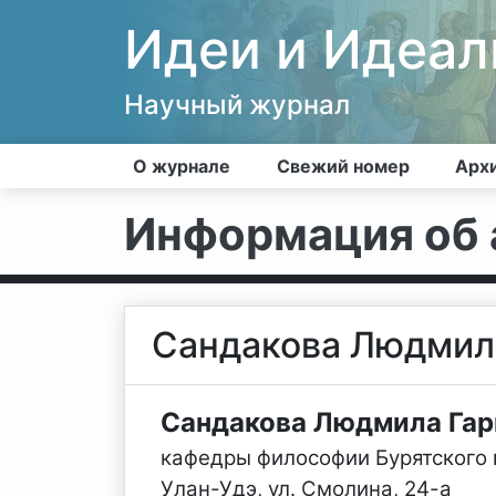
Идеи и Идеа
Научный журнал
О журнале
Свежий номер
Арх
Информация об 
Сандакова Людмил
Сандакова Людмила Гар
кафедры философии Бурятского г
Улан-Удэ, ул. Смолина, 24-а