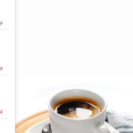
F
F
F