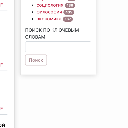
F
социология
186
философия
435
экономика
167
ПОИСК ПО КЛЮЧЕВЫМ
СЛОВАМ
Поиск
F
F
ой