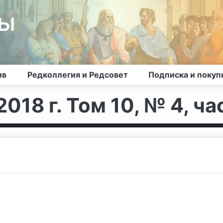
лы
ив
Редколлегия и Редсовет
Подписка и покуп
018 г. Том 10, № 4, час