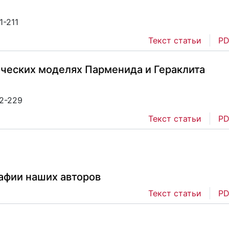
1-211
Текст статьи
PD
ических моделях Парменида и Гераклита
12-229
Текст статьи
PD
афии наших авторов
Текст статьи
PD