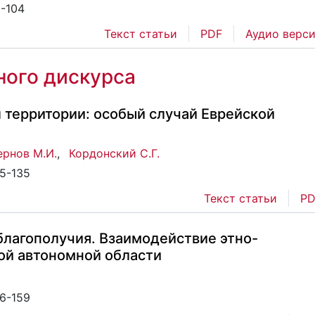
8-104
Текст статьи
PDF
Аудио верс
ого дискурса
 территории: особый случай Еврейской
ернов М.И.
,
Кордонский С.Г.
05-135
Текст статьи
PD
благополучия. Взаимодействие этно-
ой автономной области
36-159