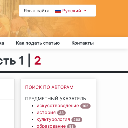
Язык сайта:
Русский
ка
Как подать статью
Контакты
ть 1 |
2
ПОИСК ПО АВТОРАМ
ПРЕДМЕТНЫЙ УКАЗАТЕЛЬ
искусствоведение
105
история
38
культурология
268
образование
53