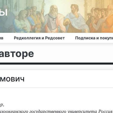
лы
ив
Редколлегия и Редсовет
Подписка и покуп
авторе
имович
ор
,
хоокеанского государственного университета Россия