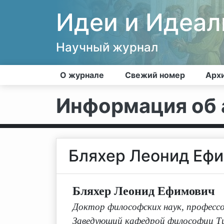
Идеи и Идеа
Научный журнал
О журнале
Свежий номер
Арх
Информация об 
Бляхер Леонид Еф
Бляхер Леонид Ефимович
Доктор философских наук, професс
Заведующий кафедрой философии Ти