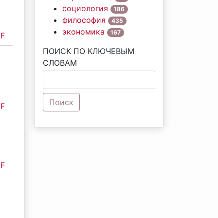
социология
186
философия
435
экономика
167
F
ПОИСК ПО КЛЮЧЕВЫМ
СЛОВАМ
Поиск
F
F