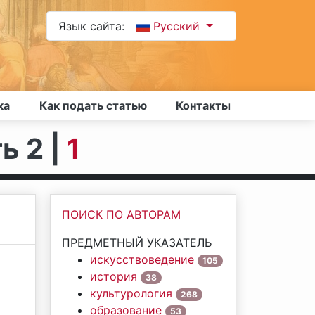
Язык сайта:
Русский
ка
Как подать статью
Контакты
ь 2 |
1
ПОИСК ПО АВТОРАМ
ПРЕДМЕТНЫЙ УКАЗАТЕЛЬ
искусствоведение
105
история
38
культурология
268
образование
53