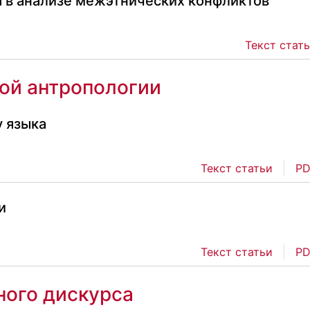
а в анализе межэтнических конфликтов
Текст стат
ой антропологии
у языка
Текст статьи
PD
и
Текст статьи
PD
ого дискурса