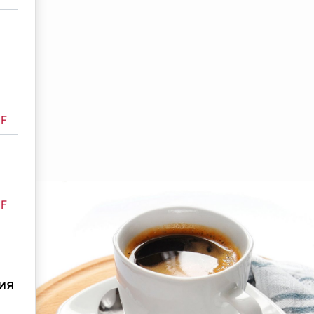
F
F
ия