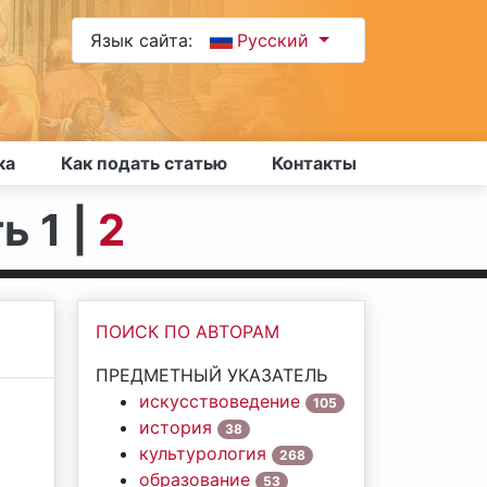
Язык сайта:
Русский
ка
Как подать статью
Контакты
ь 1 |
2
ПОИСК ПО АВТОРАМ
ПРЕДМЕТНЫЙ УКАЗАТЕЛЬ
искусствоведение
105
история
38
культурология
268
образование
53