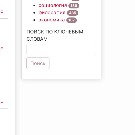
социология
186
F
философия
435
экономика
167
ПОИСК ПО КЛЮЧЕВЫМ
СЛОВАМ
F
Поиск
F