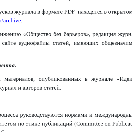
ков журнала в формате PDF находятся в открыто
u/archive
.
ению «Общество без барьеров», редакция журн
а сайте аудиофайлы статей, имеющих общезначи
тента.
териалов, опубликованных в журнале «Иде
урнал и авторов статей.
оцесса руководствуются нормами и международн
тетом по этике публикаций (Committee on Publicat