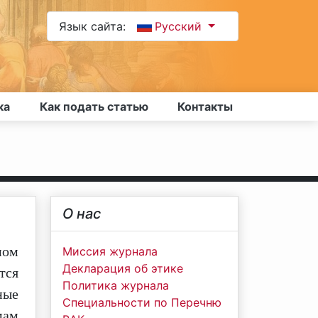
Язык сайта:
Русский
ка
Как подать статью
Контакты
О нас
мом
Миссия журнала
Декларация об этике
тся
Политика журнала
ные
Специальности по Перечню
мам