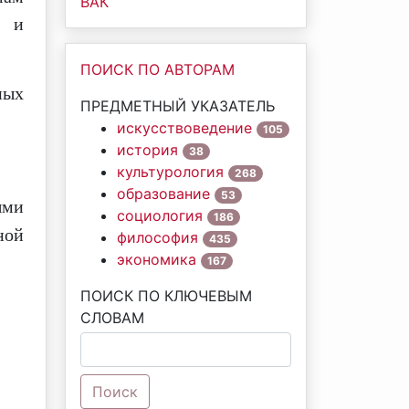
ВАК
о и
ПОИСК ПО АВТОРАМ
ных
ПРЕДМЕТНЫЙ УКАЗАТЕЛЬ
искусствоведение
105
история
38
культурология
268
образование
53
ыми
социология
186
ной
философия
435
экономика
167
ПОИСК ПО КЛЮЧЕВЫМ
СЛОВАМ
Поиск