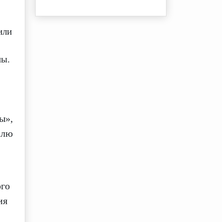
или
ны.
ы»,
илю
ого
ия