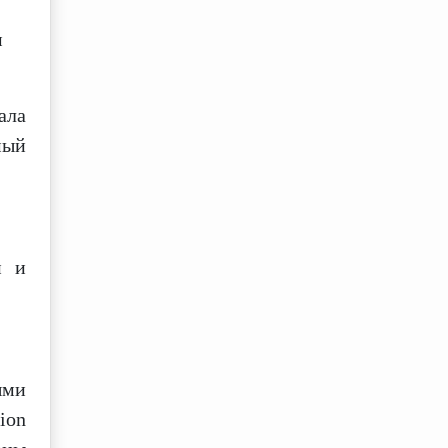
м
ала
мый
и и
ыми
ion