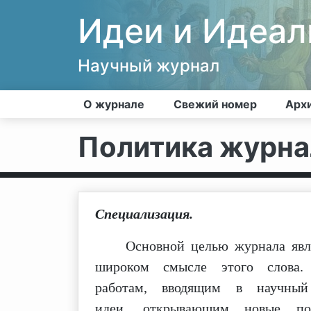
Идеи и Идеа
Научный журнал
О журнале
Свежий номер
Арх
Политика журна
Специализация.
Основной целью журнала являет
широком смысле этого слова
работам, вводящим в научны
идеи, открывающим новые по