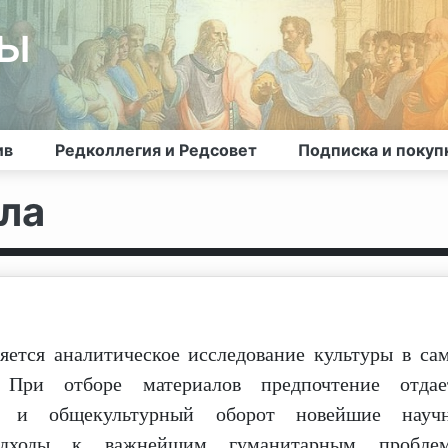
лы
ив
Редколлегия и Редсовет
Подписка и покуп
ла
ся аналитическое исследование культуры в са
.
При отборе материалов предпочтение отдае
й и общекультурный оборот
новейшие науч
дходы к важнейшим гуманитарным пробле