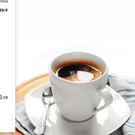
ены
ике
Для