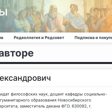
лы
ив
Редколлегия и Редсовет
Подписка и покуп
авторе
лександрович
дидат философских наук, доцент кафедры социально-
гуманитарного образования Новосибирского
рситета, заместитель декана ФГО. 630092, г.