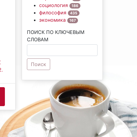
социология
186
философия
435
экономика
167
ПОИСК ПО КЛЮЧЕВЫМ
СЛОВАМ
Х
Поиск
2.