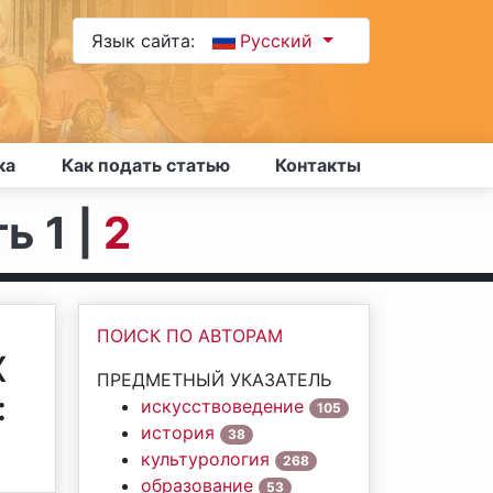
Язык сайта:
Русский
ка
Как подать статью
Контакты
ь 1 |
2
ПОИСК ПО АВТОРАМ
Х
ПРЕДМЕТНЫЙ УКАЗАТЕЛЬ
:
искусствоведение
105
история
38
культурология
268
образование
53