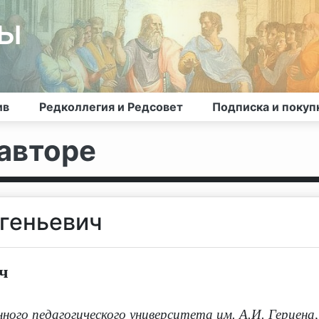
лы
ив
Редколлегия и Редсовет
Подписка и покуп
авторе
геньевич
ч
ного педагогического университета им. А.И. Герцена,