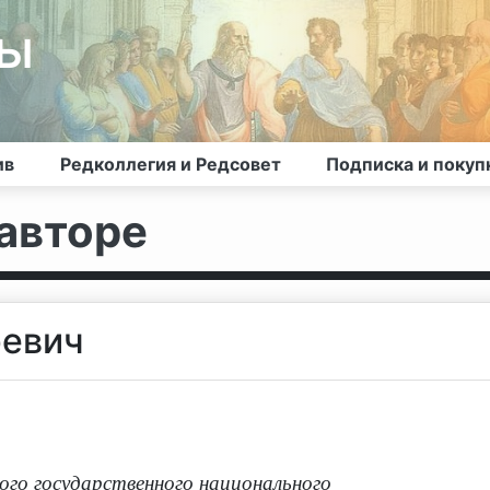
лы
ив
Редколлегия и Редсовет
Подписка и покуп
авторе
ревич
го государственного национального