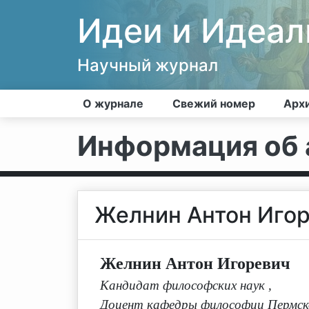
Идеи и Идеа
Научный журнал
О журнале
Свежий номер
Арх
Информация об 
Желнин Антон Иго
Желнин Антон Игоревич
Кандидат философских наук
,
Доцент кафедры философии Пермско