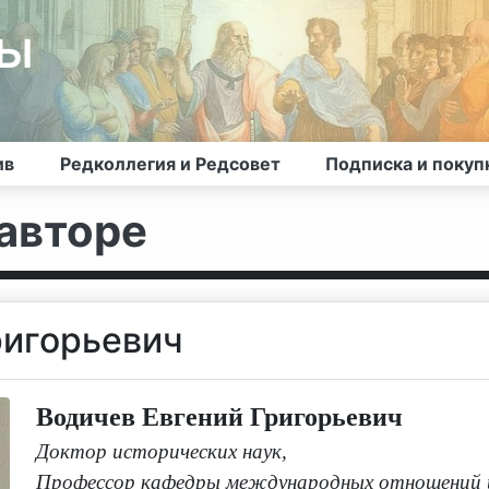
лы
ив
Редколлегия и Редсовет
Подписка и покуп
авторе
ригорьевич
Водичев Евгений Григорьевич
Доктор исторических наук
,
П
рофессор кафедры международных отношений 