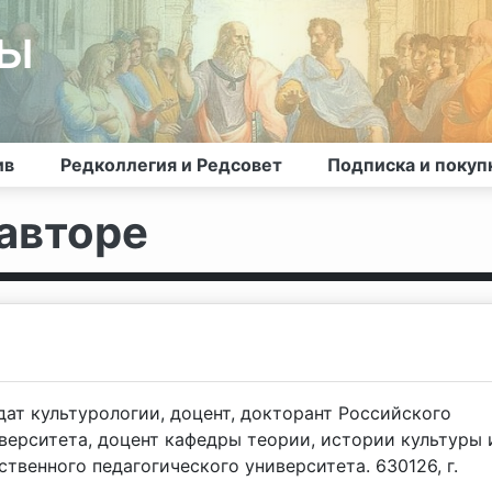
лы
ив
Редколлегия и Редсовет
Подписка и покуп
авторе
дат культурологии, доцент, докторант Российского
верситета, доцент кафедры теории, истории культуры 
твенного педагогического университета. 630126, г.