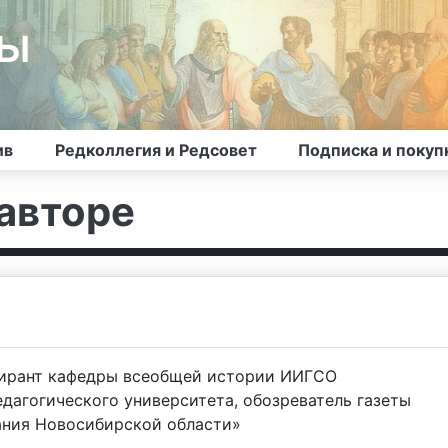
лы
ив
Редколлегия и Редсовет
Подписка и покуп
авторе
пирант кафедры всеобщей истории ИИГСО
дагогического университета, обозреватель газеты
ания Новосибирской области»