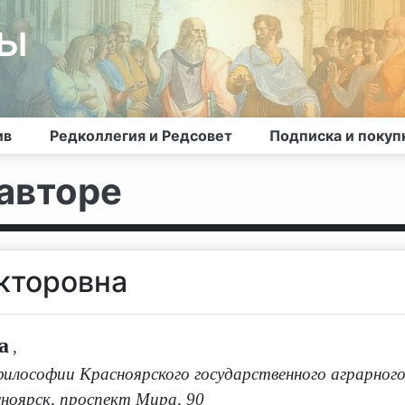
лы
ив
Редколлегия и Редсовет
Подписка и покуп
авторе
кторовна
а
,
лософии Красноярского государственного аграрног
сноярск, проспект Мира, 90