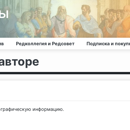
лы
ив
Редколлегия и Редсовет
Подписка и покуп
авторе
ографическую информацию.