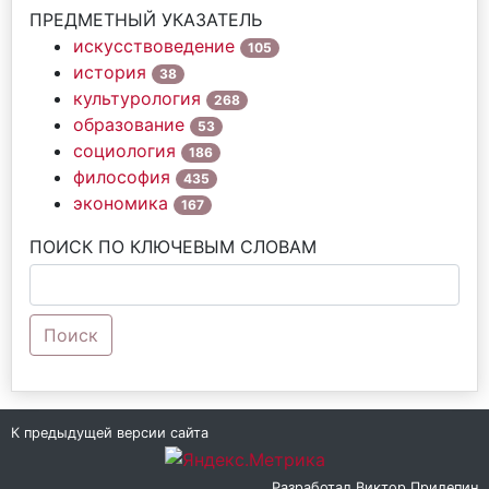
ПРЕДМЕТНЫЙ УКАЗАТЕЛЬ
искусствоведение
105
история
38
культурология
268
образование
53
социология
186
философия
435
экономика
167
ПОИСК ПО КЛЮЧЕВЫМ СЛОВАМ
Поиск
К предыдущей версии сайта
Разработал
Виктор Прилепин