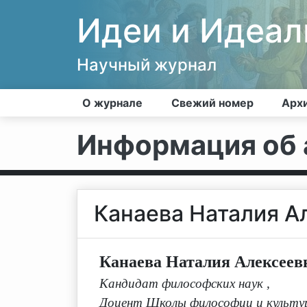
Идеи и Идеа
Научный журнал
О журнале
Свежий номер
Арх
Информация об 
Канаева Наталия А
Канаева Наталия Алексеев
Кандидат философских наук
,
Доцент Школы философии и культу