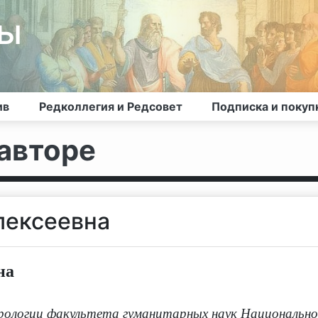
лы
ив
Редколлегия и Редсовет
Подписка и покуп
авторе
лексеевна
на
рологии факультета гуманитарных наук Национально