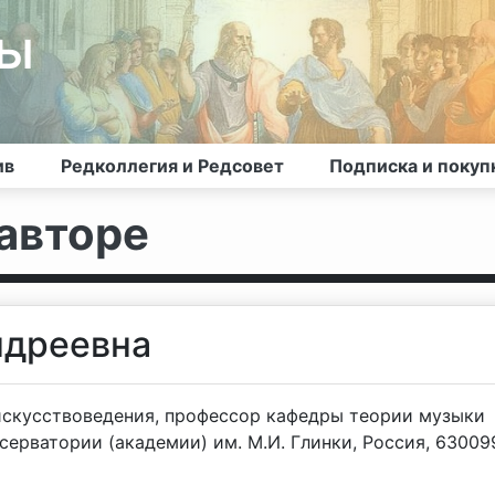
лы
ив
Редколлегия и Редсовет
Подписка и покуп
авторе
ндреевна
искусствоведения, профессор кафедры теории музыки
ерватории (академии) им. М.И. Глинки, Россия, 63009