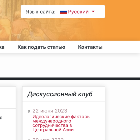
Язык сайта:
Русский
ка
Как подать статью
Контакты
Дискуссионный клуб
22 июня 2023
Идеологические факторы
я
международного
сотрудничества в
Центральной Азии