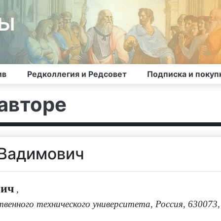
лы
ив
Редколлегия и Редсовет
Подписка и покуп
авторе
 Вадимович
вич
,
енного технического университета, Россия, 630073, 