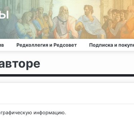
лы
ив
Редколлегия и Редсовет
Подписка и покуп
авторе
ографическую информацию.