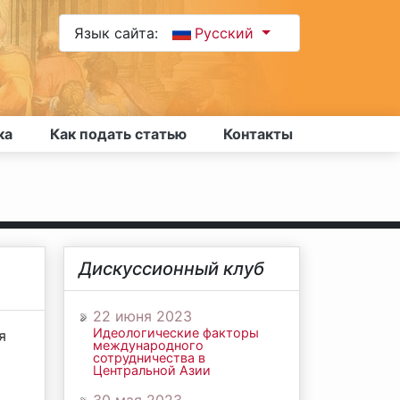
Язык сайта:
Русский
ка
Как подать статью
Контакты
Дискуссионный клуб
22 июня 2023
Идеологические факторы
я
международного
сотрудничества в
Центральной Азии