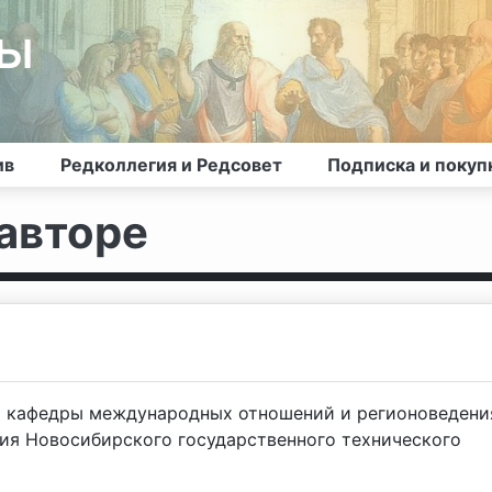
лы
ив
Редколлегия и Редсовет
Подписка и покуп
авторе
т кафедры международных отношений и регионоведени
ния Новосибирского государственного технического