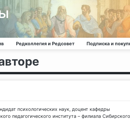
лы
ив
Редколлегия и Редсовет
Подписка и покуп
авторе
ндидат психологических наук, доцент кафедры
кого педагогического института – филиала Сибирског