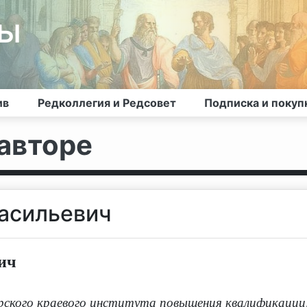
лы
ив
Редколлегия и Редсовет
Подписка и покуп
авторе
асильевич
ич
ского краевого института повышения квалификации